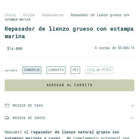
Inicio
.
Cocina
.
Repasadores
.
Repasador de lienzo grueso con
estampa marina
Repasador de lienzo grueso con estampa
marina
$16.000
6
cuotas de
$3.866,13
CANGREJO
LANGOSTA
PEZ
CASA DE PLAYA
ESTAMPA
MEDIOS DE PAGO
MEDIOS DE ENVÍO
Descubrí el
repasador de lienzo natural grueso con
estampas marinas y rayas . U
n complemento artesanal que